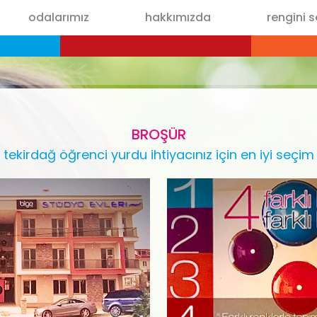
odalarımız
hakkımızda
rengini 
BROŞÜR
tekirdağ öğrenci yurdu ihtiyacınız için en iyi seçim