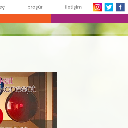
seç
broşür
iletişim